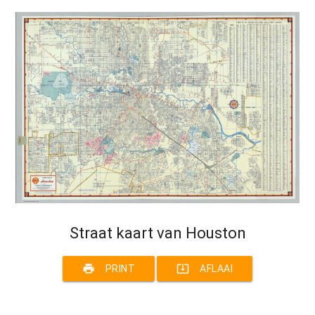
Straat kaart van Houston
print
system_update_alt
PRINT
AFLAAI